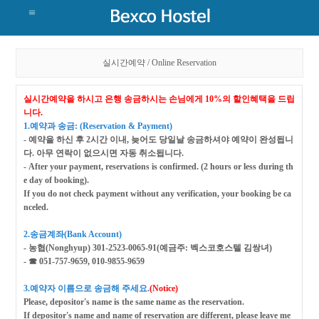
실시간예약 / Online Reservation
실시간예약을 하시고 은행 송금하시는 손님에게 10%의 할인혜택을 드립
니다.
1.예약과 송금: (Reservation & Payment)
- 예약을 하신 후 2시간 이내, 늦어도 당일날 송금하셔야 예약이 완성됩니
다. 아무 연락이 없으시면 자동 취소됩니다.
- After your payment, reservations is confirmed. (2 hours or less during th
e day of booking).
If you do not check payment without any verification, your booking be ca
nceled.
2.송금계좌(Bank Account)
- 농협(Nonghyup) 301-2523-0065-91(예금주: 벡스코호스텔 김쌍녀)
- ☎ 051-757-9659, 010-9855-9659
3.예약자 이름으로 송금해 주세요.
(Notice)
Please, depositor's name is the same name as the reservation.
If depositor's name and name of reservation are different, please leave me