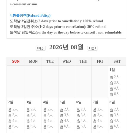
a comment or sms
4.환불정책(Refund Policy)
도착날 3일전취소(3 days prior to cancellation): 100% refund
도착날 2일전 취소(1~2 days prior to cancellation): 50% refund
도착날 당일쉬소(on the day or the day before to cance)l : non-refundable
2026년 08월
SUN
MON
TUE
WED
THU
FRI
SAT
1일
2人
3人
4人
6人
2일
3일
4일
5일
6일
7일
8일
2人
2人
2人
2人
2人
2人
2人
3人
3人
3人
3人
3人
3人
3人
4人
4人
4人
4人
4人
4人
4人
6人
6人
6人
6人
6人
6人
6人