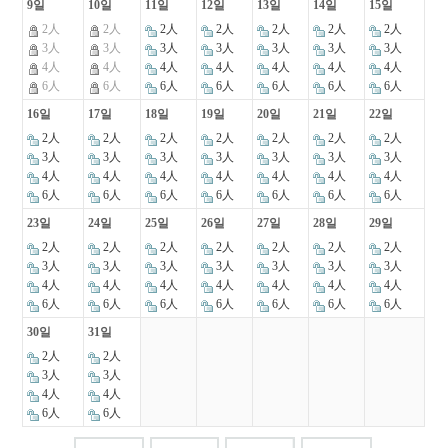
9일
10일
11일
12일
13일
14일
15일
2人
2人
2人
2人
2人
2人
2人
3人
3人
3人
3人
3人
3人
3人
4人
4人
4人
4人
4人
4人
4人
6人
6人
6人
6人
6人
6人
6人
16일
17일
18일
19일
20일
21일
22일
2人
2人
2人
2人
2人
2人
2人
3人
3人
3人
3人
3人
3人
3人
4人
4人
4人
4人
4人
4人
4人
6人
6人
6人
6人
6人
6人
6人
23일
24일
25일
26일
27일
28일
29일
2人
2人
2人
2人
2人
2人
2人
3人
3人
3人
3人
3人
3人
3人
4人
4人
4人
4人
4人
4人
4人
6人
6人
6人
6人
6人
6人
6人
30일
31일
2人
2人
3人
3人
4人
4人
6人
6人